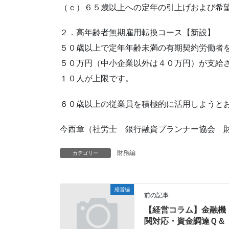
（ｃ）６５歳以上への定年の引上げおよび希
２．高年齢者無期雇用転換コース【新設】
５０歳以上で定年年齢未満の有期契約労働者
５０万円（中小企業以外は４０万円）が支給
１０人が上限です。
６０歳以上の従業員を積極的に活用しようと
今西章（社労士 銀行融資プランナー協会 
財務編
カテゴリー
経営編
前の記事
【経営コラム】金融機
関対応・資金調達Ｑ＆