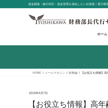
コ
ナ
資金調達・銀行対応・資金管理を強化したい社長様！香川県
ン
ビ
テ
ゲ
ン
ー
ツ
シ
に
ョ
ホーム
移
ン
動
に
移
動
HOME
メールマガジン
財務編
【お役立ち情報】高
2016年4月7日
【お役立ち情報】高年