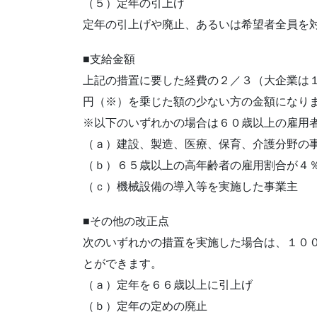
（５）定年の引上げ
定年の引上げや廃止、あるいは希望者全員を
■支給金額
上記の措置に要した経費の２／３（大企業は
円（※）を乗じた額の少ない方の金額になり
※以下のいずれかの場合は６０歳以上の雇用
（ａ）建設、製造、医療、保育、介護分野の
（ｂ）６５歳以上の高年齢者の雇用割合が４
（ｃ）機械設備の導入等を実施した事業主
■その他の改正点
次のいずれかの措置を実施した場合は、１０
とができます。
（ａ）定年を６６歳以上に引上げ
（ｂ）定年の定めの廃止