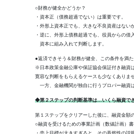
○財務が健全かどうか？
・資本正（債務超過でない）は重要です。
・外形上資本正でも、大きな不良資産はない
・逆に、外形上債務超過でも、役員からの借
資本に組み入れて判断します。
●返済できそう＆財務が健全、この条件を満
※日本政策金融公庫や保証協会保証付き融資
寛容な判断をもらえるケースも少なくありま
一方、金融機関が独自に行うプロパー融資は
◆第２ステップの判断基準は…いくら融資で
第１ステップをクリアーした後に、融資金額
○融資を受けるための事業計画（数値計画）
・売上目標が大きすぎると、その蓋然性の説