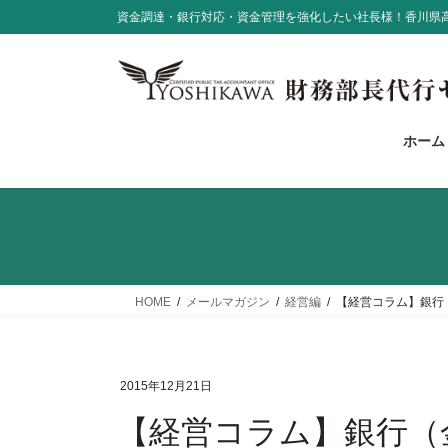
コ
ナ
資金調達・銀行対応・資金管理を強化したい社長様！香川県
ン
ビ
テ
ゲ
ン
ー
ツ
シ
に
ョ
ホーム
移
ン
動
に
移
動
HOME
メールマガジン
経営編
【経営コラム】銀行
2015年12月21日
【経営コラム】銀行（