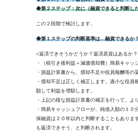
◆第２ステップ：次に（融資できると判断し
この２段階で検討します。
◆第１ステップの判断基準は…融資できるか
○返済できそうかどうか？返済原資はあるか？
・（税引き後利益＋減価償却費）簡易キャッ
・損益計算書から、償却不足や役員報酬等の
・償却不足は正しく補正します。過小な役員
額して利益を増額します。
・上記の様な損益計算書の補正を行って、よ
・簡易キャッシュフローが、純借入額の１０
保融資は２０年以内と判断することもありま
も返済できそう、と判断されます。