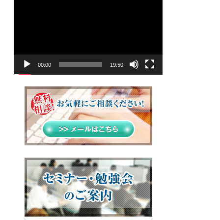
画
プ
レ
ー
ヤ
00:00
19:50
ー