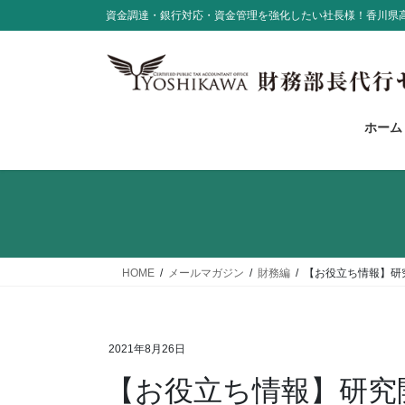
コ
ナ
資金調達・銀行対応・資金管理を強化したい社長様！香川県
ン
ビ
テ
ゲ
ン
ー
ツ
シ
に
ョ
ホーム
移
ン
動
に
移
動
HOME
メールマガジン
財務編
【お役立ち情報】研
2021年8月26日
【お役立ち情報】研究