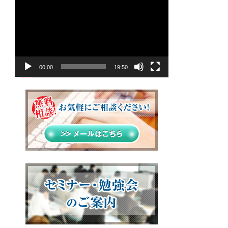
画
プ
レ
ー
ヤ
00:00
19:50
ー