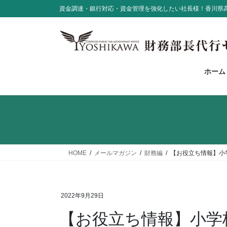
コ
ナ
資金調達・銀行対応・資金管理を強化したい社長様！香川県
ン
ビ
テ
ゲ
ン
ー
ツ
シ
に
ョ
ホーム
移
ン
動
に
移
動
HOME
メールマガジン
財務編
【お役立ち情報】小
2022年9月29日
【お役立ち情報】小学