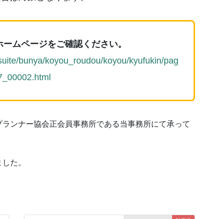
ホームページをご確認ください。
itsuite/bunya/koyou_roudou/koyou/kyufukin/pag
7_00002.html
プランナー協会正会員事務所である当事務所にて承って
ました。