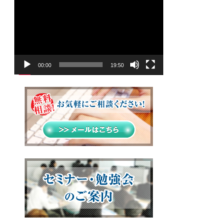
画
プ
レ
ー
ヤ
00:00
19:50
ー