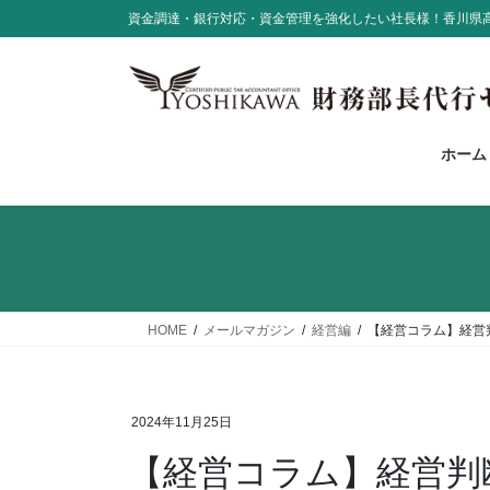
コ
ナ
資金調達・銀行対応・資金管理を強化したい社長様！香川県
ン
ビ
テ
ゲ
ン
ー
ツ
シ
に
ョ
ホーム
移
ン
動
に
移
動
HOME
メールマガジン
経営編
【経営コラム】経営
2024年11月25日
【経営コラム】経営判