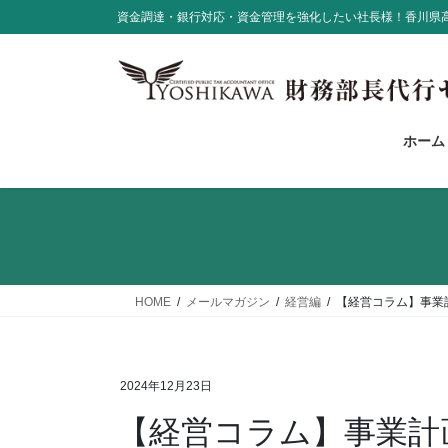
コ
ナ
資金調達・銀行対応・資金管理を強化したい社長様！香川県
ン
ビ
テ
ゲ
ン
ー
ツ
シ
に
ョ
ホーム
移
ン
動
に
移
動
HOME
メールマガジン
経営編
【経営コラム】事業
2024年12月23日
【経営コラム】事業計