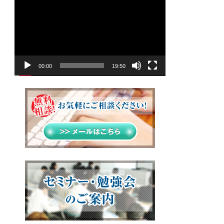
画
プ
レ
ー
ヤ
00:00
19:50
ー