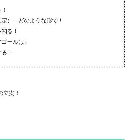
を！
確定）…どのような形で！
を知る！
すゴールは！
する！
の立案！