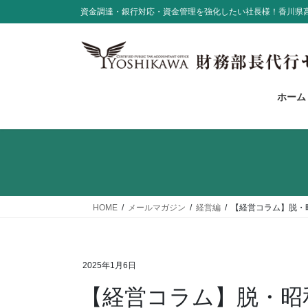
コ
ナ
資金調達・銀行対応・資金管理を強化したい社長様！香川県
ン
ビ
テ
ゲ
ン
ー
ツ
シ
に
ョ
ホーム
移
ン
動
に
移
動
HOME
メールマガジン
経営編
【経営コラム】脱・
2025年1月6日
【経営コラム】脱・昭