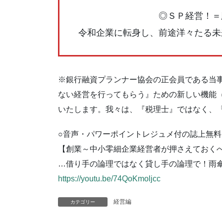
◎ＳＰ経営！＝
令和企業に転身し、前途洋々たる未
※銀行融資プランナー協会の正会員である当
ない経営を行ってもらう』ための新しい機能
いたします。我々は、『税理士』ではなく、
○音声・パワーポイントレジュメ付の誌上無料セ
【創業～中小零細企業経営者が押さえておく
…借り手の論理ではなく貸し手の論理で！雨
https://youtu.be/74QoKmoljcc
経営編
カテゴリー