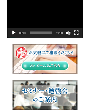
画
プ
レ
ー
ヤ
00:00
19:50
ー