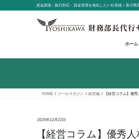
コ
ナ
資金調達・銀行対応・資金管理を強化したい社長様！香川県
ン
ビ
テ
ゲ
ン
ー
ツ
シ
に
ョ
ホーム
移
ン
動
に
移
動
HOME
メールマガジン
経営編
【経営コラム】優秀
2025年12月22日
【経営コラム】優秀人