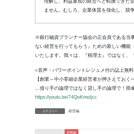
理解し、利益重視の経営へと転換できた
ません。むしろ、企業体質を強化し、競
※銀行融資プランナー協会の正会員である当
ない経営を行ってもらう』ための新しい機能
いたします。我々は、『税理士』ではなく、
○音声・パワーポイントレジュメ付の誌上無料セ
【創業～中小零細企業経営者が押さえておく
…借り手の論理ではなく貸し手の論理で！雨
https://youtu.be/74QoKmoljcc
経営編
カテゴリー
財務編