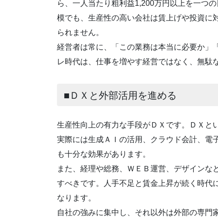
ら、一人当たり粗利益1,200万円以上を一
模でも、生産性の高い会社は賃上げや投資に
られません。
経営者は常に、「この業務は本当に必要か」
レ時代は、仕事を増やす経営ではなく、無駄
■ＤＸと外部活用を進める
生産性向上の有力な手段がＤＸです。ＤＸと
実際には生成ＡＩの活用、クラウド会計、電
も十分な効果があります。
また、経理や総務、ＷＥＢ運営、デザインな
すべきです。人手不足と賃金上昇が続く時代
なります。
自社の強みに集中し、それ以外は外部の専門