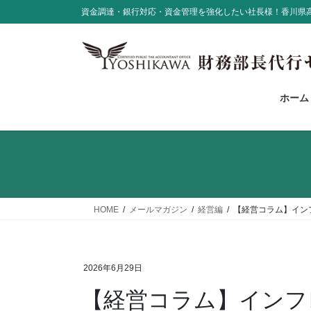
コ
ナ
資金調達・銀行対応・資金管理を強化したい社長様！香川県
ン
ビ
テ
ゲ
ン
ー
ツ
シ
に
ョ
ホーム
移
ン
動
に
移
動
HOME
メールマガジン
経営編
【経営コラム】イン
2026年6月29日
【経営コラム】インフ