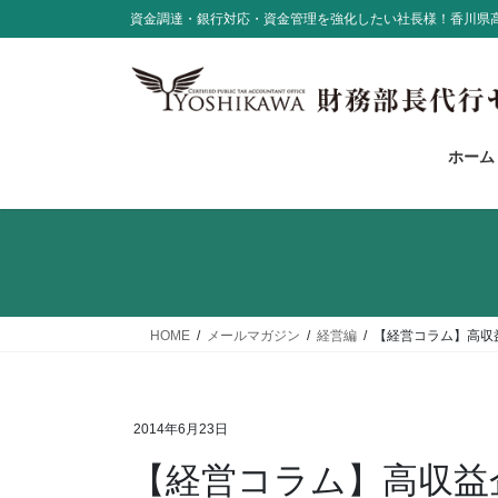
コ
ナ
資金調達・銀行対応・資金管理を強化したい社長様！香川県
ン
ビ
テ
ゲ
ン
ー
ツ
シ
に
ョ
ホーム
移
ン
動
に
移
動
HOME
メールマガジン
経営編
【経営コラム】高収
2014年6月23日
【経営コラム】高収益