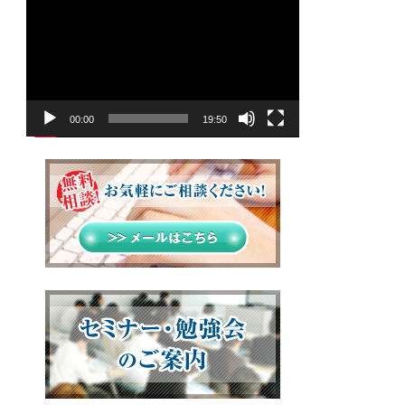
画
プ
レ
ー
ヤ
00:00
19:50
ー